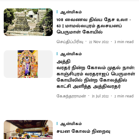
ஆன்மிகம்
108 வைணவ திவ்ய தேச உலா -
63 | மாமல்லபுரம் தலசயனப்
பெருமாள் கோயில்
செய்திப்பிரிவு
22 Nov 2022
3
min read
ஆன்மிகம்
அத்தி
வரதர் நின்ற கோலம் முதல் நாள்:
காஞ்சிபுரம் வரதராஜப் பெருமாள்
கோயிலில் நின்ற கோலத்தில்
காட்சி அளித்த அத்திவரதர்
கே.சுந்தரராமன்
31 Jul 2022
2
min read
ஆன்மிகம்
சயன கோலம் நிறைவு