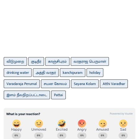
விடுமுறை
குடிநீர்
காஞ்சிபுரம்
வரதராஜ பெருமாள்
drinking water
அத்தி வரதர்
kanchipuram
holiday
Varadaraja Perumal
சயன கோலம்
Sayana Kolam
Atthi Varadhar
இளம் நீலநிறப்பட்டாடை
Pattai