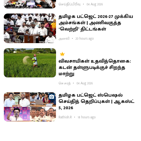
செய்திப்பிரிவு
04 Aug 2026
தமிழக பட்ஜெட் 2026-27 முக்கிய
அம்சங்கள் | அணிவகுத்த
‘வெற்றி’ திட்டங்கள்
அனலி
20 hours ago
விவசாயிகள் உதவித்தொகை:
கடன் தள்ளுபடிக்குச் சிறந்த
மாற்று
செ.சரத்
04 Aug 2026
தமிழக பட்ஜெட் ஸ்பெஷல்
செய்தித் தெறிப்புகள் | ஆகஸ்ட்
5, 2026
Rathish.R
18 hours ago