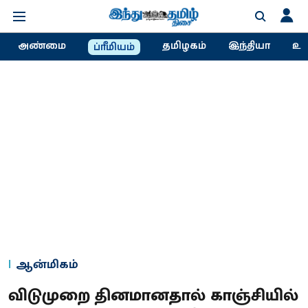
அண்மை
தமிழகம்
இந்தியா
உல
ப்ரீமியம்
ஆன்மிகம்
விடுமுறை தினமானதால் காஞ்சியில்