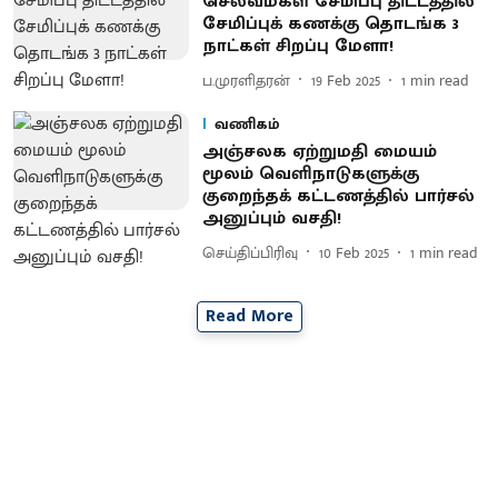
செல்வமகள் சேமிப்பு திட்டத்தில்
சேமிப்புக் கணக்கு தொடங்க 3
நாட்கள் சிறப்பு மேளா!
ப.முரளிதரன்
19 Feb 2025
1
min read
வணிகம்
அஞ்சலக ஏற்றுமதி மையம்
மூலம் வெளிநாடுகளுக்கு
குறைந்தக் கட்டணத்தில் பார்சல்
அனுப்பும் வசதி!
செய்திப்பிரிவு
10 Feb 2025
1
min read
Read More