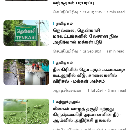
வந்ததால் பரபரப்பு
செய்திப்பிரிவு
13 Aug 2025
1
min read
தமிழகம்
நெல்லை, தென்காசி
மாவட்டங்களில் லேசான நில
அதிர்வால் மக்கள் பீதி
செய்திப்பிரிவு
23 Sep 2024
1
min read
தமிழகம்
நீலகிரியில் தொடரும் கனமழை:
கூடலூரில் வீடு, சாலைகளில்
விரிசல் - மக்கள் அச்சம்
ஆர்.டி.சிவசங்கர்
18 Jul 2024
3
min read
சுற்றுச்சூழல்
மீன்கள் வாழத் தகுதியற்றது
கிருஷ்ணகிரி அணையின் நீர் -
ஆய்வில் அதிர்ச்சி தகவல்
எஸ்.கே.ரமேஷ்
21 May 2024
1
min read