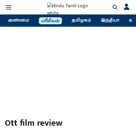
அண்மை
தமிழகம்
இந்தியா
உல
ப்ரீமியம்
Ott film review