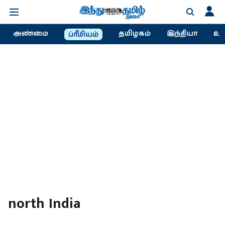
அண்மை
தமிழகம்
இந்தியா
உல
ப்ரீமியம்
north India