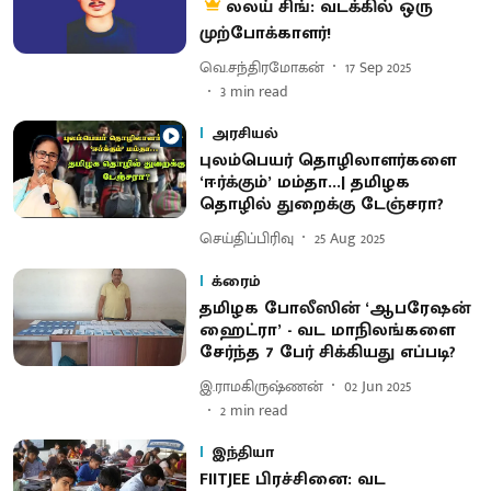
லலய் சிங்: வடக்கில் ஒரு
முற்போக்காளர்!
வெ.சந்திரமோகன்
17 Sep 2025
3
min read
அரசியல்
புலம்பெயர் தொழிலாளர்களை
‘ஈர்க்கும்’ மம்தா...| தமிழக
தொழில் துறைக்கு டேஞ்சரா?
செய்திப்பிரிவு
25 Aug 2025
க்ரைம்
தமிழக போலீஸின் ‘ஆபரேஷன்
ஹைட்ரா’ - வட மாநிலங்களை
சேர்ந்த 7 பேர் சிக்கியது எப்படி?
இ.ராமகிருஷ்ணன்
02 Jun 2025
2
min read
இந்தியா
FIITJEE பிரச்சினை: வட