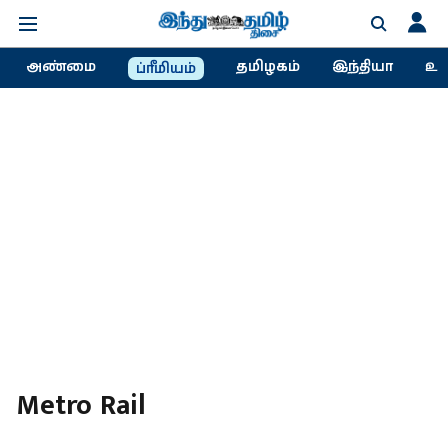
அண்மை
தமிழகம்
இந்தியா
உல
ப்ரீமியம்
Metro Rail