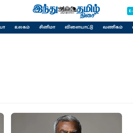
E
யா
உலகம்
சினிமா
விளையாட்டு
வணிகம்