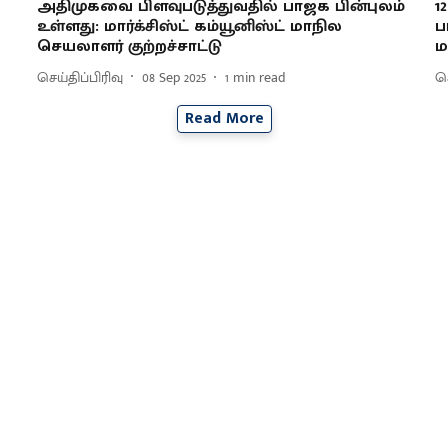
அதிமுகவை பிளவுபடுத்துவதில் பாஜக பின்புலம்
1
உள்ளது: மார்க்சிஸ்ட் கம்யூனிஸ்ட் மாநில
ப
செயலாளர் குற்றச்சாட்டு
ம
செய்திப்பிரிவு
08 Sep 2025
1
min read
செ
Read More