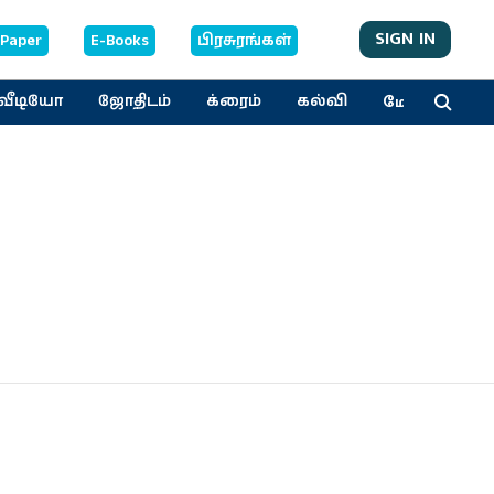
SIGN IN
-Paper
E-Books
பிரசுரங்கள்
மேலும்
வீடியோ
ஜோதிடம்
க்ரைம்
கல்வி