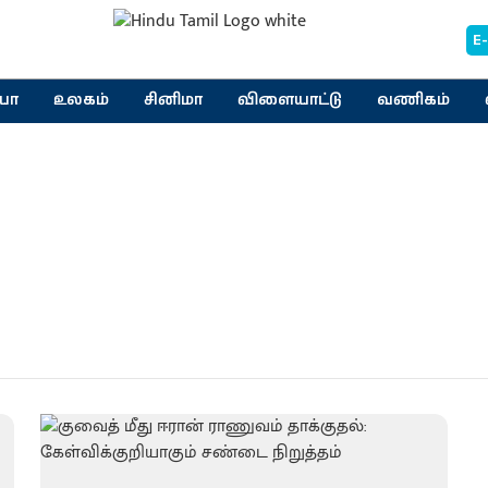
E
யா
உலகம்
சினிமா
விளையாட்டு
வணிகம்