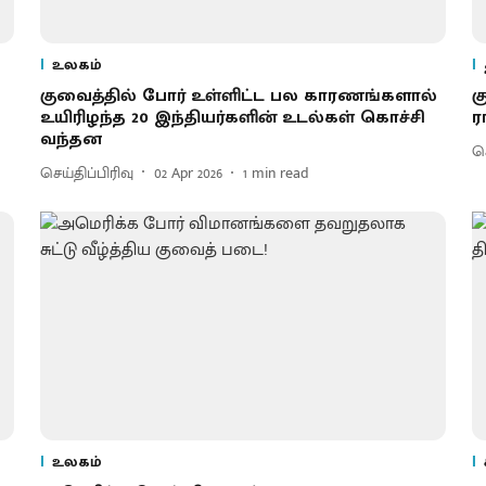
உலகம்
குவைத்தில் போர் உள்ளிட்ட பல காரணங்களால்
க
உயிரிழந்த 20 இந்தியர்களின் உடல்கள் கொச்சி
ர
வந்தன
செ
செய்திப்பிரிவு
02 Apr 2026
1
min read
உலகம்