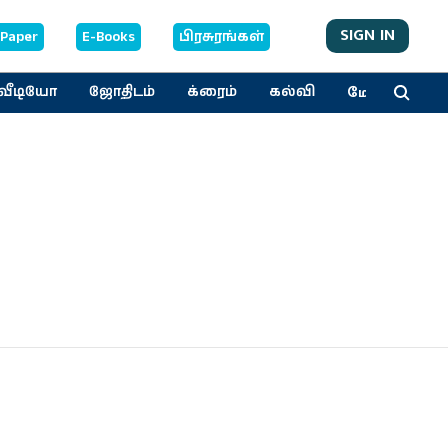
SIGN IN
-Paper
E-Books
பிரசுரங்கள்
மேலும்
வீடியோ
ஜோதிடம்
க்ரைம்
கல்வி