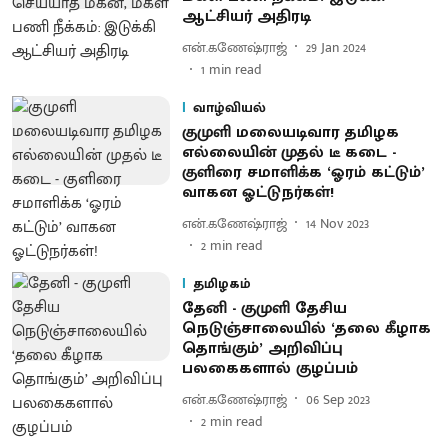
ஆட்சியர் அதிரடி
என்.கணேஷ்ராஜ்
29 Jan 2024
1
min read
வாழ்வியல்
குமுளி மலையடிவார தமிழக
எல்லையின் முதல் டீ கடை -
குளிரை சமாளிக்க ‘ஓரம் கட்டும்’
வாகன ஓட்டுநர்கள்!
என்.கணேஷ்ராஜ்
14 Nov 2023
2
min read
தமிழகம்
தேனி - குமுளி தேசிய
நெடுஞ்சாலையில் ‘தலை கீழாக
தொங்கும்’ அறிவிப்பு
பலகைகளால் குழப்பம்
என்.கணேஷ்ராஜ்
06 Sep 2023
2
min read