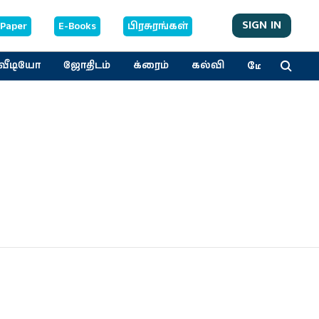
SIGN IN
-Paper
E-Books
பிரசுரங்கள்
மேலும்
வீடியோ
ஜோதிடம்
க்ரைம்
கல்வி