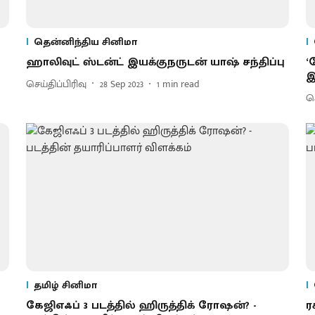
தென்னிந்திய சினிமா
ஹாலிவுட் ஸ்டன்ட் இயக்குநருடன் யாஷ் சந்திப்பு
‘
இ
செய்திப்பிரிவு
28 Sep 2023
1
min read
செ
தமிழ் சினிமா
கேஜிஎஃப் 3 படத்தில் ஹிருத்திக் ரோஷன்? -
ர