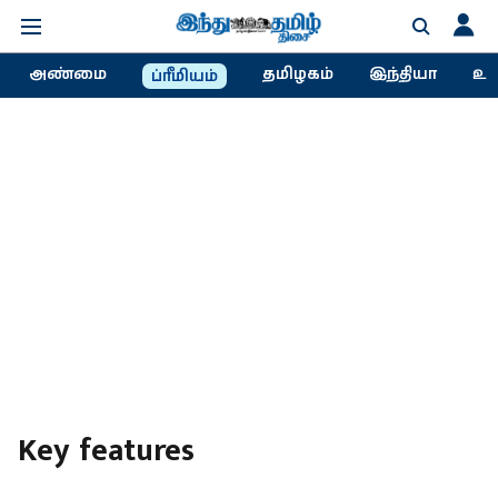
அண்மை
தமிழகம்
இந்தியா
உல
ப்ரீமியம்
Key features