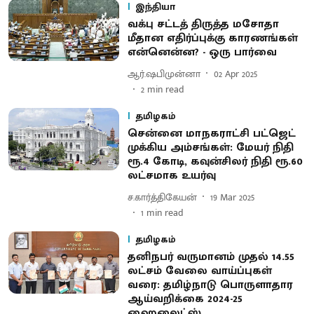
இந்தியா
வக்பு சட்டத் திருத்த மசோதா
மீதான எதிர்ப்புக்கு காரணங்கள்
என்னென்ன? - ஒரு பார்வை
ஆர்.ஷபிமுன்னா
02 Apr 2025
2
min read
தமிழகம்
சென்னை மாநகராட்சி பட்ஜெட்
முக்கிய அம்சங்கள்: மேயர் நிதி
ரூ.4 கோடி, கவுன்சிலர் நிதி ரூ.60
லட்சமாக உயர்வு
ச.கார்த்திகேயன்
19 Mar 2025
1
min read
தமிழகம்
தனிநபர் வருமானம் முதல் 14.55
லட்சம் வேலை வாய்ப்புகள்
வரை: தமிழ்நாடு பொருளாதார
ஆய்வறிக்கை 2024-25
ஹைலைட்ஸ்