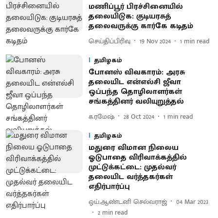
மணிப்பூர் பிரச்சினையில்
தலையிடுக: குடியரசுத்
தலைவருக்கு கார்கே கடிதம்
செய்திப்பிரிவு
19 Nov 2024
1
min read
தமிழகம்
போனஸ் விவகாரம்: அரசு
தலையிட என்எல்சி ஜீவா
ஒப்பந்த தொழிலாளர்கள்
சங்கத்தினர் வலியுறுத்தல்
க.ரமேஷ்
28 Oct 2024
1
min read
தமிழகம்
மதுரை விமான நிலைய
ஓடுபாதை விரிவாக்கத்தில்
முட்டுக்கட்டை: முதல்வர்
தலையிட வர்த்தகர்கள்
எதிர்பார்ப்பு
ஒய்.ஆண்டனி செல்வராஜ்
04 Mar 2023
2
min read