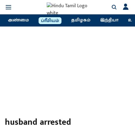
அண்மை
தமிழகம்
இந்தியா
உல
ப்ரீமியம்
husband arrested