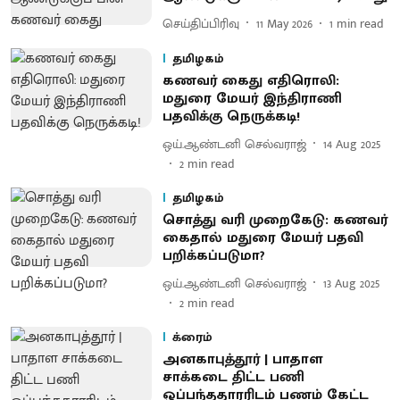
செய்திப்பிரிவு
11 May 2026
1
min read
தமிழகம்
கணவர் கைது எதிரொலி:
மதுரை மேயர் இந்திராணி
பதவிக்கு நெருக்கடி!
ஒய்.ஆண்டனி செல்வராஜ்
14 Aug 2025
2
min read
தமிழகம்
சொத்து வரி முறைகேடு: கணவர்
கைதால் மதுரை மேயர் பதவி
பறிக்கப்படுமா?
ஒய்.ஆண்டனி செல்வராஜ்
13 Aug 2025
2
min read
க்ரைம்
அனகாபுத்தூர் | பாதாள
சாக்கடை திட்ட பணி
ஒப்பந்ததாரரிடம் பணம் கேட்ட