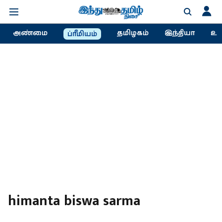
அண்மை
தமிழகம்
இந்தியா
உல
ப்ரீமியம்
himanta biswa sarma