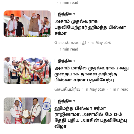
1
min read
இந்தியா
அசாம் முதல்வராக
பதவியேற்றார் ஹிமந்த பிஸ்வா
சர்மா
மோகன் கணபதி
12 May 2026
1
min read
இந்தியா
அசாம் மாநில முதல்வராக 2-வது
முறையாக நாளை ஹிமந்த
பிஸ்வா சர்மா பதவியேற்பு
செய்திப்பிரிவு
11 May 2026
1
min read
இந்தியா
ஹிமந்த பிஸ்வா சர்மா
ராஜினாமா: அசாமில் மே 12-ம்
தேதி புதிய அரசின் பதவியேற்பு
விழா