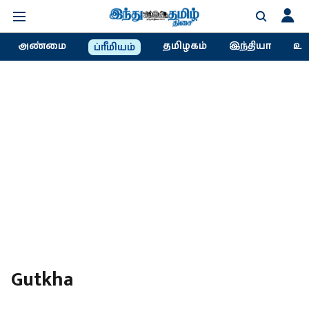
அண்மை
தமிழகம்
இந்தியா
உல
ப்ரீமியம்
Gutkha