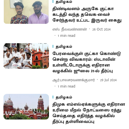
தமிழகம்
திண்டிவனம் அருகே குட்கா
கடத்தி வந்த தவெக-வைச்
சேர்ந்தவர் உட்பட இருவர் கைது
எஸ். நீலவண்ணன்
26 Oct 2024
1
min read
தமிழகம்
பேரவைக்குள் குட்கா கொண்டு
சென்ற விவகாரம்: ஸ்டாலின்
உள்ளிட்டோருக்கு எதிரான
வழக்கில் ஜூலை 31-ல் தீர்ப்பு
ஆர்.பாலசரவணக்குமார்
29 Jul 2024
1
min read
தமிழகம்
திமுக எம்எல்ஏக்களுக்கு எதிரான
உரிமை மீறல் நோட்டீஸை ரத்து
செய்ததை எதிர்த்த வழக்கில்
தீர்ப்பு தள்ளிவைப்பு