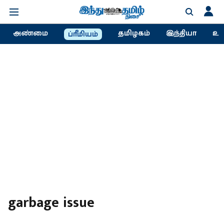
அண்மை
தமிழகம்
இந்தியா
உல
ப்ரீமியம்
garbage issue