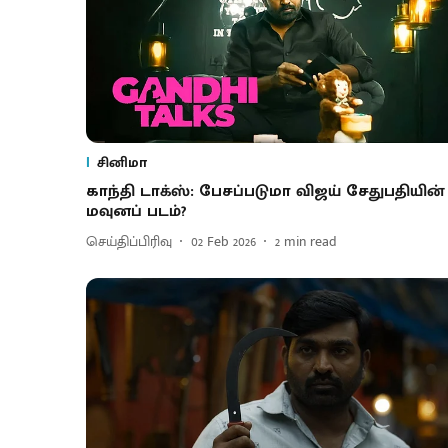
சினிமா
காந்தி டாக்ஸ்: பேசப்படுமா விஜய் சேதுபதியின்
மவுனப் படம்?
செய்திப்பிரிவு
02 Feb 2026
2
min read