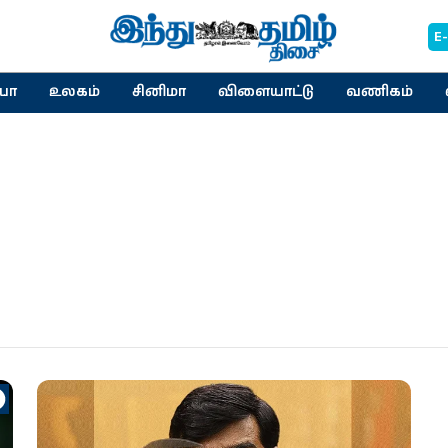
E
யா
உலகம்
சினிமா
விளையாட்டு
வணிகம்