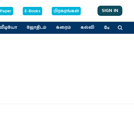
SIGN IN
-Paper
E-Books
பிரசுரங்கள்
மேலும்
வீடியோ
ஜோதிடம்
க்ரைம்
கல்வி