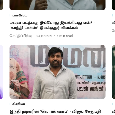
பாலிவுட்
மவுன படத்தை இப்​போது இயக்​கியது ஏன்? -
வ
‘காந்தி டாக்​ஸ்’ இயக்​குநர் விளக்​கம்
செ
செய்திப்பிரிவு
04 Jan 2026
1
min read
சினிமா
இந்தி நடிகரின் ‘வொர்க் ஷாப்’ - விஜய் சேதுபதி
வ