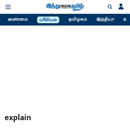
அண்மை
தமிழகம்
இந்தியா
உல
ப்ரீமியம்
explain