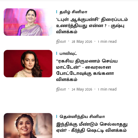
தமிழ் சினிமா
‘டபுள் ஆக்​குபன்​சி’ திரைப்​படம்
உணர்த்​தி​யது என்ன ? - குஷ்பு
விளக்கம்
நிலா
28 May 2026
1
min read
பாலிவுட்
“ரகசி​ய​ திரு​மணம் செய்ய
மாட்டேன்” - வைரலான
போட்டோவுக்கு கங்கனா
விளக்கம்
நிலா
24 May 2026
1
min read
தென்னிந்திய சினிமா
இந்திக்கு மீண்டும் செல்லாதது
ஏன்? - கீர்த்தி ஷெட்டி விளக்கம்