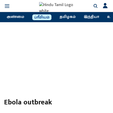
அண்மை
தமிழகம்
இந்தியா
உல
ப்ரீமியம்
Ebola outbreak