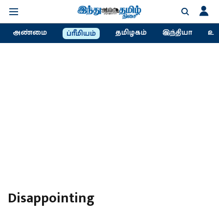
அண்மை
தமிழகம்
இந்தியா
உல
ப்ரீமியம்
Disappointing