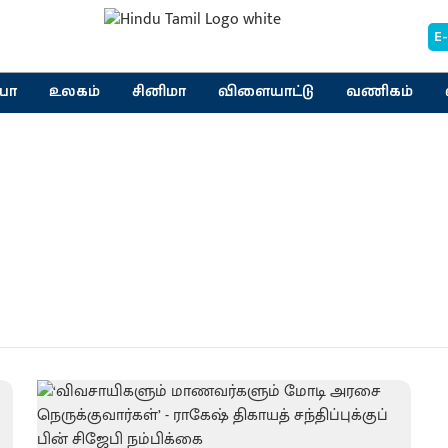
E
யா
உலகம்
சினிமா
விளையாட்டு
வணிகம்