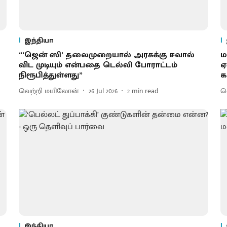
இந்தியா
“‘ஜென் ஸி’ தலைமுறையால் அரசுக்கு சவால்
ம
விட முடியும் என்பதை டெல்லி போராட்டம்
ஏ
நிரூபித்துள்ளது”
க
வெற்றி மயிலோன்
26 Jul 2026
2
min read
வ
இந்தியா