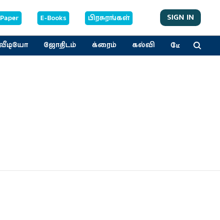
SIGN IN
-Paper
E-Books
பிரசுரங்கள்
மேலும்
வீடியோ
ஜோதிடம்
க்ரைம்
கல்வி