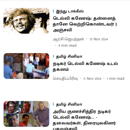
இந்து டாக்கீஸ்
டெல்லி கணேஷ்: தன்னைத்
தானே வெற்றிகொண்டவர்! |
அஞ்சலி
ஆர்.சி.ஜெயந்தன்
15 Nov 2024
4
min read
தமிழ் சினிமா
நடிகர் டெல்லி கணேஷ் உடல்
தகனம்
செய்திப்பிரிவு
11 Nov 2024
1
min read
தமிழ் சினிமா
அரிய குணச்சித்திர நடிகர்
டெல்லி கணேஷ்... -
தலைவர்கள், திரையுலகினர்
புகழஞ்சலி