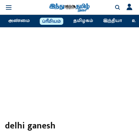
அண்மை
தமிழகம்
இந்தியா
உல
ப்ரீமியம்
delhi ganesh