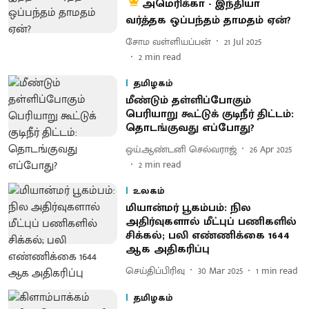
அமெரிக்கா - இந்தியா
வர்த்தக ஒப்பந்தம் தாமதம் ஏன்?
சோம வள்ளியப்பன்
21 Jul 2025
2
min read
தமிழகம்
மீண்டும் தள்ளிப்போகும்
பெரியாறு கூட்டுக் குடிநீர் திட்டம்:
தொடங்குவது எப்போது?
ஒய்.ஆண்டனி செல்வராஜ்
26 Apr 2025
2
min read
உலகம்
மியான்மர் பூகம்பம்: நில
அதிர்வுகளால் மீட்புப் பணிகளில்
சிக்கல்; பலி எண்ணிக்கை 1644
ஆக அதிகரிப்பு
செய்திப்பிரிவு
30 Mar 2025
1
min read
தமிழகம்