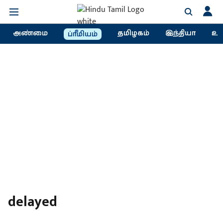
அண்மை
தமிழகம்
இந்தியா
உல
ப்ரீமியம்
delayed