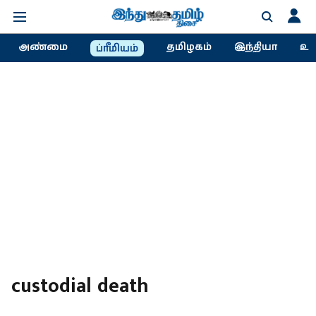
அண்மை
தமிழகம்
இந்தியா
உல
ப்ரீமியம்
custodial death