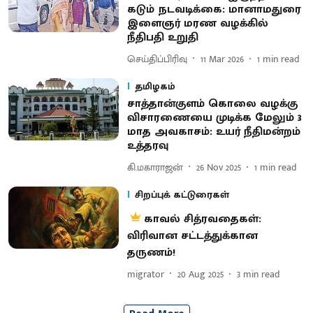
கடும் நடவடிக்கை: மானாமதுரை
இளைஞர் மரண வழக்கில்
நீதிபதி உறுதி
செய்திப்பிரிவு
11 Mar 2026
1
min read
தமிழகம்
சாத்தான்குளம் கொலை வழக்கு
விசாரணையை முடிக்க மேலும் 3
மாத அவகாசம்: உயர் நீதிமன்றம்
உத்தரவு
கி.மகாராஜன்
26 Nov 2025
1
min read
சிறப்புக் கட்டுரைகள்
காவல் சித்ரவதைகள்:
விரிவான சட்டத்துக்கான
தருணம்!
migrator
20 Aug 2025
3
min read