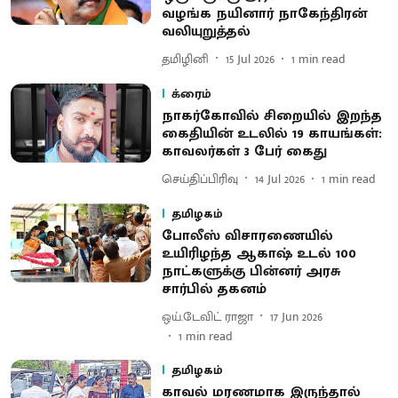
வழங்க நயினார் நாகேந்திரன்
வலியுறுத்தல்
தமிழினி
15 Jul 2026
1
min read
க்ரைம்
​நாகர்கோவில் சிறையில் இறந்த
கைதியின் உடலில் 19 காயங்கள்:
காவலர்கள் 3 பேர் கைது
செய்திப்பிரிவு
14 Jul 2026
1
min read
தமிழகம்
போலீஸ் விசாரணையில்
உயிரிழந்த ஆகாஷ் உடல் 100
நாட்களுக்கு பின்னர் அரசு
சார்பில் தகனம்
ஒய்.டேவிட் ராஜா
17 Jun 2026
1
min read
தமிழகம்
காவல் மரணமாக இருந்தால்