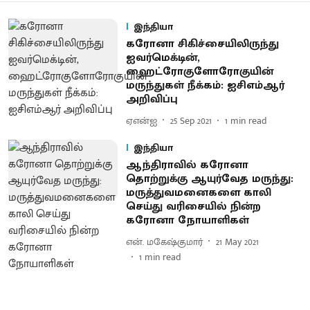
இந்தியா
கரோனா சிகிச்சையிலிருந்து
ஐவர்மெக்டின்,
ஹைட்ரோகுளோரோகுயின்
மருந்துகள் நீக்கம்: ஐசிஎம்ஆர்
அறிவிப்பு
ஏஎன்ஐ
25 Sep 2021
1
min read
இந்தியா
ஆந்திராவில் கரோனா
தொற்றுக்கு ஆயுர்வேத மருந்து:
மருத்துவமனைகளை காலி
செய்து வரிசையில் நின்ற
கரோனா நோயாளிகள்
என். மகேஷ்குமார்
21 May 2021
1
min read