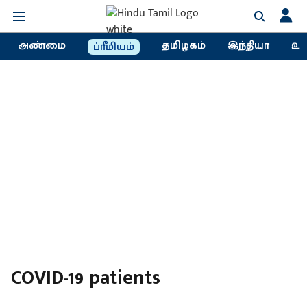
அண்மை
தமிழகம்
இந்தியா
உல
ப்ரீமியம்
COVID-19 patients