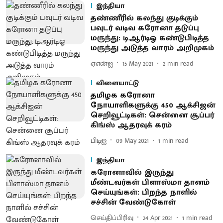
இந்தியா
தண்ணீரில் கலந்து குடிக்கும்
பவுடர் வடிவ கரோனா தடுப்பு
மருந்து: டிஆர்டிஓ கண்டுபிடித்த
மருந்து அடுத்த வாரம் அறிமுகம்
ஏஎன்ஐ
15 May 2021
2
min read
விளையாட்டு
தமிழக கரோனா
நோயாளிகளுக்கு 450 ஆக்சிஜன்
செறிவூட்டிகள்: சென்னை சூப்பர்
கிங்ஸ் ஆதரவுக் கரம்
பிடிஐ
09 May 2021
1
min read
இந்தியா
கரோனாவில் இருந்து
மீண்டவர்கள் பிளாஸ்மா தானம்
செய்யுங்கள்: பிறந்த நாளில்
சச்சின் வேண்டுகோள்
செய்திப்பிரிவு
24 Apr 2021
1
min read