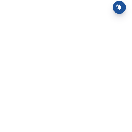
⌄
செய்திகள்
⌄
சிறப்புப் பக்கம்
⌄
சினிமா