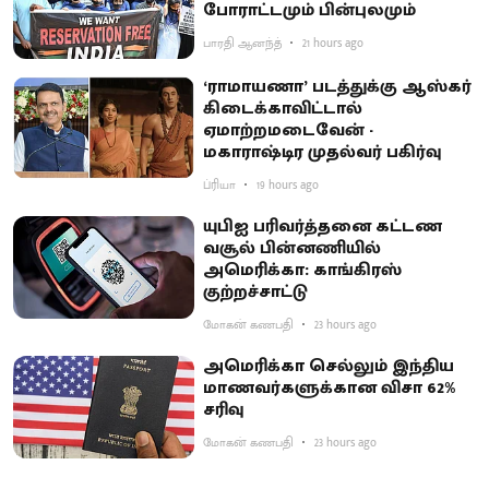
போராட்டமும் பின்புலமும்
பாரதி ஆனந்த்
21 hours ago
‘ராமாயணா’ படத்துக்கு ஆஸ்கர்
கிடைக்காவிட்டால்
ஏமாற்றமடைவேன் -
மகாராஷ்டிர முதல்வர் பகிர்வு
ப்ரியா
19 hours ago
யுபிஐ பரிவர்த்தனை கட்டண
வசூல் பின்னணியில்
அமெரிக்கா: காங்கிரஸ்
குற்றச்சாட்டு
மோகன் கணபதி
23 hours ago
அமெரிக்கா செல்லும் இந்திய
மாணவர்களுக்கான விசா 62%
சரிவு
மோகன் கணபதி
23 hours ago