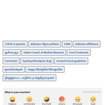
COVID-19 patients
கரோனா நோயாளிகள்
ICMR
கரோனா சிகிச்சை
ஐசிஎம்ஆர்
Indian Council of Medical Research
Covid Treatment
Ivermectin
Hydroxychloroquine drug
revised clinical guidelines
ஐவர்மெக்டின்
ஹைட்ரோகுளோரோகுயின்
திருத்தப்பட்ட வழிகாட்டி நெறிமுறைகள்