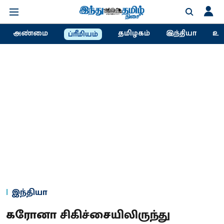
அண்மை
தமிழகம்
இந்தியா
உல
ப்ரீமியம்
இந்தியா
கரோனா சிகிச்சையிலிருந்து