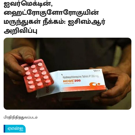
ஐவர்மெக்டின்,
ஹைட்ரோகுளோரோகுயின்
மருந்துகள் நீக்கம்: ஐசிஎம்ஆர்
அறிவிப்பு
பிரதிநிதித்துவப்படம்
ஏஎன்ஐ