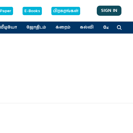
SIGN IN
-Paper
E-Books
பிரசுரங்கள்
மேலும்
வீடியோ
ஜோதிடம்
க்ரைம்
கல்வி