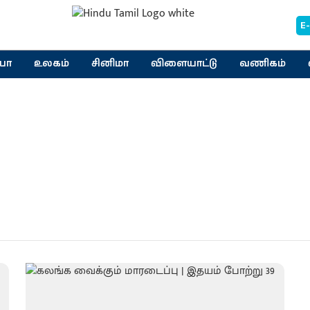
E
யா
உலகம்
சினிமா
விளையாட்டு
வணிகம்