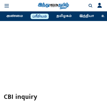
அண்மை
தமிழகம்
இந்தியா
உல
ப்ரீமியம்
CBI inquiry