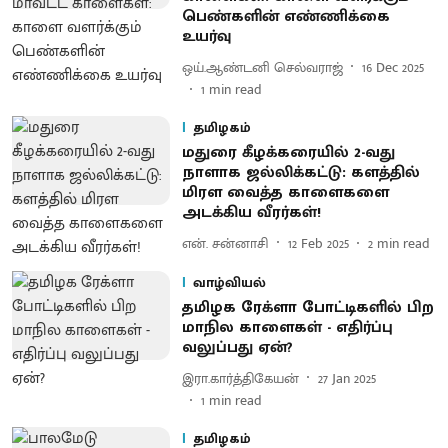
பெண்களின் எண்ணிக்கை
உயர்வு
ஒய்.ஆண்டனி செல்வராஜ்
16 Dec 2025
1
min read
தமிழகம்
மதுரை கீழக்கரையில் 2-வது
நாளாக ஜல்லிக்கட்டு: களத்தில்
மிரள வைத்த காளைகளை
அடக்கிய வீரர்கள்!
என். சன்னாசி
12 Feb 2025
2
min read
வாழ்வியல்
தமிழக ரேக்ளா போட்டிகளில் பிற
மாநில காளைகள் - எதிர்ப்பு
வலுப்பது ஏன்?
இரா.கார்த்திகேயன்
27 Jan 2025
1
min read
தமிழகம்