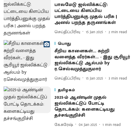
பாலமேடு ஜல்லிக்கட்டு:
பட்டையை கிளப்பிய
பார்த்திபனுக்கு முதல் பரிசு |
அனல் பறந்த தருணங்கள்
செய்திப்பிரிவு
15 Jan 2025
2
min read
பொது
சீறிய காளைகள்... சுற்றி
வளைத்த வீரர்கள்... - இது சூரியூர்
ஜல்லிக்கட்டு ஆல்பம் by
ர.செல்வமுத்துகுமார்
செய்திப்பிரிவு
15 Jan 2025
3
min read
தமிழகம்
2025-ம் ஆண்டின் முதல்
ஜல்லிக்கட்டுப் போட்டி
தொடக்கம்: களைகட்டியது
தச்சங்குறிச்சி
கே.சுரேஷ்
04 Jan 2025
1
min read