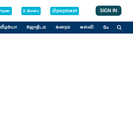
Paper
E-Books
பிரசுரங்கள்
SIGN IN
மேலும்
வீடியோ
ஜோதிடம்
க்ரைம்
கல்வி