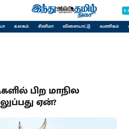
E-
யா
உலகம்
சினிமா
விளையாட்டு
வணிகம்
ிகளில் பிற மாநில
லுப்பது ஏன்?