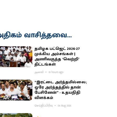
திகம் வாசித்தவை...
தமிழக பட்ஜெட் 2026-27
முக்கிய அம்சங்கள் |
அணிவகுத்த ‘வெற்றி’
திட்டங்கள்
அனலி
19 hours ago
“இரட்டை அர்த்தமில்லை;
ஒரே அர்த்தத்தில் தான்
பேசினேன்” - உதயநிதி
விளக்கம்
செய்திப்பிரிவு
04 Aug 2026