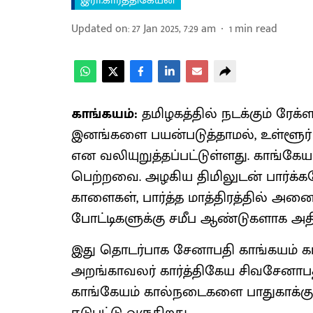
இரா.கார்த்திகேயன்
Updated on
:
27 Jan 2025, 7:29 am
1
min read
காங்கயம்:
தமிழகத்தில் நடக்கும் ரேக
இனங்களை பயன்படுத்தாமல், உள்ளூர
என வலியுறுத்தப்பட்டுள்ளது. காங்கே
பெற்றவை. அழகிய திமிலுடன் பார்க்கவ
காளைகள், பார்த்த மாத்திரத்தில் அனை
போட்டிகளுக்கு சமீப ஆண்டுகளாக அதி
இது தொடர்பாக சேனாபதி காங்கயம் க
அறங்காவலர் கார்த்திகேய சிவசேனாப
காங்கேயம் கால்நடைகளை பாதுகாக்கு