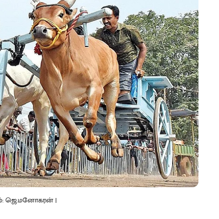
படம்: ஜெ.மனோகரன் |