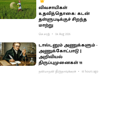
விவசாயிகள்
உதவித்தொகை: கடன்
தள்ளுபடிக்குச் சிறந்த
மாற்று
செ.சரத்
04 Aug 2026
டால்டனும் அணுக்களும் -
அணுக்கோட்பாடு |
அறிவியல்
திருப்புமுனைகள் 11
நன்மாறன் திருநாவுக்கரசு
18 hours ago