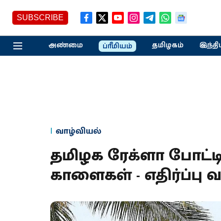
SUBSCRIBE
அண்மை
தமிழகம்
இந்தி
ப்ரீமியம்
வாழ்வியல்
தமிழக ரேக்ளா போட்ட
காளைகள் - எதிர்ப்பு வ