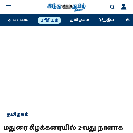
அண்மை
தமிழகம்
இந்தியா
உல
ப்ரீமியம்
தமிழகம்
மதுரை கீழக்கரையில் 2-வது நாளாக