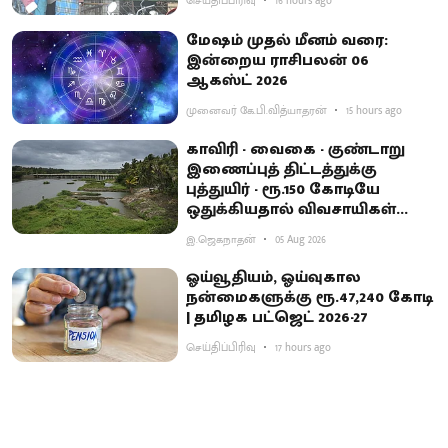
செய்திப்பிரிவு
16 hours ago
மேஷம் முதல் மீனம் வரை:
இன்றைய ராசிபலன் 06
ஆகஸ்ட் 2026
முனைவர் கே.பி.வித்யாதரன்
15 hours ago
காவிரி - வைகை - குண்டாறு
இணைப்புத் திட்டத்துக்கு
புத்துயிர் - ரூ.150 கோடியே
ஒதுக்கியதால் விவசாயிகள்
ஏமாற்றம்
இ.ஜெகநாதன்
05 Aug 2026
ஓய்வூதியம், ஓய்வுகால
நன்மைகளுக்கு ரூ.47,240 கோடி
| தமிழக பட்ஜெட் 2026-27
செய்திப்பிரிவு
17 hours ago