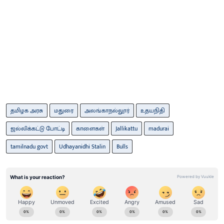
தமிழக அரசு
மதுரை
அலங்காநல்லூர்
உதயநிதி
ஜல்லிக்கட்டு போட்டி
காளைகள்
Jallikattu
madurai
tamilnadu govt
Udhayanidhi Stalin
Bulls