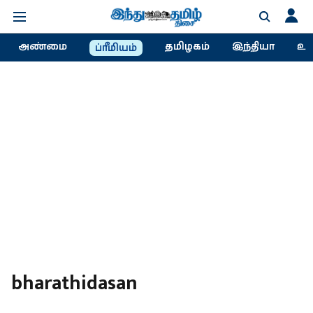
அண்மை
தமிழகம்
இந்தியா
உல
ப்ரீமியம்
bharathidasan