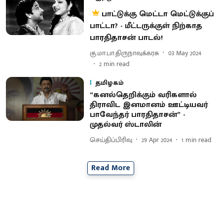
பாட்டுக்கு மெட்டா மெட்டுக்குப்
பாட்டா? - மீட்டருக்குள் நிற்காத
பாரதிதாசன் பாடல்!
கு.மா.பா.திருநாவுக்கரசு
03 May 2024
2
min read
தமிழகம்
“கனல்தெறிக்கும் வரிகளால்
திராவிட இனமானம் ஊட்டியவர்
பாவேந்தர் பாரதிதாசன்” -
முதல்வர் ஸ்டாலின்
செய்திப்பிரிவு
29 Apr 2024
1
min read
Read More