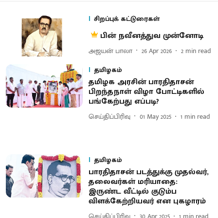
சிறப்புக் கட்டுரைகள்
பின் நவீனத்துவ முன்னோடி
அஜயன் பாலா
26 Apr 2026
2
min read
தமிழகம்
தமிழக அரசின் பாரதிதாசன்
பிறந்தநாள் விழா போட்டிகளில்
பங்கேற்பது எப்படி?
செய்திப்பிரிவு
01 May 2025
1
min read
தமிழகம்
​பார​தி​தாசன் படத்துக்கு முதல்​வர்,
தலைவர்கள் மரியாதை:
இருண்ட வீட்​டில் குடும்ப
விளக்கேற்றியவர் என புகழாரம்
செய்திப்பிரிவு
30 Apr 2025
1
min read