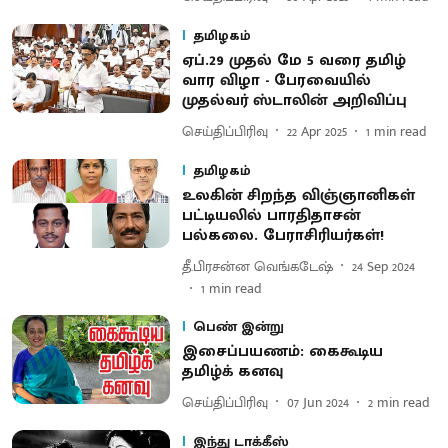
தமிழகம்
ஏப்.29 முதல் மே 5 வரை தமிழ்
வார விழா - பேரவையில்
முதல்வர் ஸ்டாலின் அறிவிப்பு
செய்திப்பிரிவு
22 Apr 2025
1
min read
தமிழகம்
உலகின் சிறந்த விஞ்ஞானிகள்
பட்டியலில் பாரதிதாசன்
பல்கலை. பேராசிரியர்கள்!
தீ.பிரசன்ன வெங்கடேஷ்
24 Sep 2024
1
min read
பெண் இன்று
இசைப்பயணம்: கைகூடிய
தமிழ்க் கனவு
செய்திப்பிரிவு
07 Jun 2024
2
min read
இந்து டாக்கீஸ்