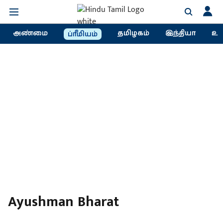
அண்மை
தமிழகம்
இந்தியா
உல
ப்ரீமியம்
Ayushman Bharat