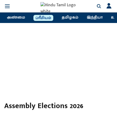
அண்மை
தமிழகம்
இந்தியா
உல
ப்ரீமியம்
Assembly Elections 2026