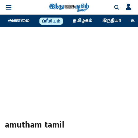
அண்மை
தமிழகம்
இந்தியா
உல
ப்ரீமியம்
amutham tamil