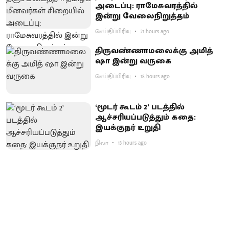
அடைப்பு: ராமேசுவரத்தில்
இன்று வேலைநிறுத்தம்
செய்திப்பிரிவு
21 hours ago
திருவண்ணாமலைக்கு அமித்
ஷா இன்று வருகை
செய்திப்பிரிவு
18 hours ago
‘மூடர் கூடம் 2’ படத்தில்
ஆச்சரியப்படுத்​தும் கதை:
இயக்குநர் உறுதி
நிலா
13 hours ago