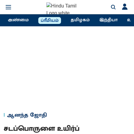
அண்மை
தமிழகம்
இந்தியா
உல
ப்ரீமியம்
ஆனந்த ஜோதி
சடப்பொருளை உயிர்ப்