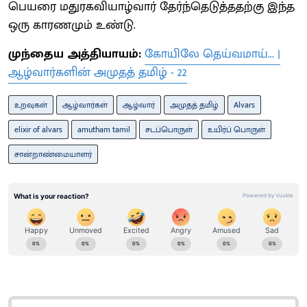
பெயரை மதுரகவியாழ்வார் தேர்ந்தெடுத்ததற்கு இந்த
ஒரு காரணமும் உண்டு.
முந்தைய அத்தியாயம்:
கோயிலே தெய்வமாய்... |
ஆழ்வார்களின் அமுதத் தமிழ் - 22
உறவுகள்
ஆழ்வார்கள்
ஆழ்வார்
அமுதத் தமிழ்
Alvars
elixir of alvars
amutham tamil
சடப்பொருள்
உயிர்ப் பொருள்
சான்றாண்மையாளர்