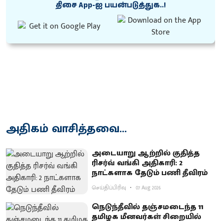
திசை App-ஐ பயன்படுத்துக..!
அதிகம் வாசித்தவை...
அடையாறு ஆற்றில் குதித்த
ரிசர்வ் வங்கி அதிகாரி: 2
நாட்களாக தேடும் பணி தீவிரம்
செய்திப்பிரிவு
07 Aug 2026
நெடுந்தீவில் தஞ்சமடைந்த 11
தமிழக மீனவர்கள் சிறையில்