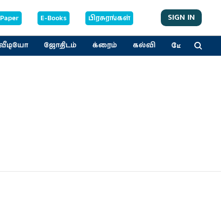
SIGN IN
-Paper
E-Books
பிரசுரங்கள்
மேலும்
வீடியோ
ஜோதிடம்
க்ரைம்
கல்வி