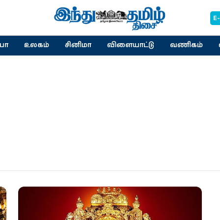
E
யா
உலகம்
சினிமா
விளையாட்டு
வணிகம்