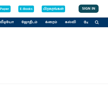
SIGN IN
-Paper
E-Books
பிரசுரங்கள்
மேலும்
வீடியோ
ஜோதிடம்
க்ரைம்
கல்வி