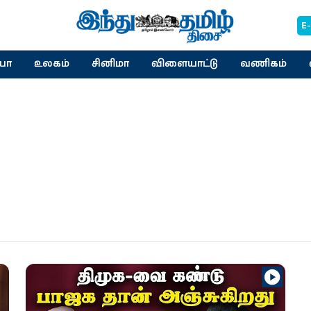
E
யா
உலகம்
சினிமா
விளையாட்டு
வணிகம்