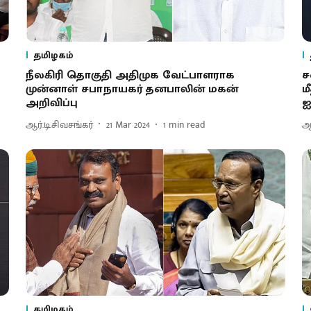
தமிழகம்
நீலகிரி தொகுதி அதிமுக வேட்பாளராக
ச
முன்னாள் சபாநாயகர் தனபாலின் மகன்
ம
அறிவிப்பு
ஐ
ஆர்.டி.சிவசங்கர்
21 Mar 2024
1
min read
ஆ
தமிழகம்