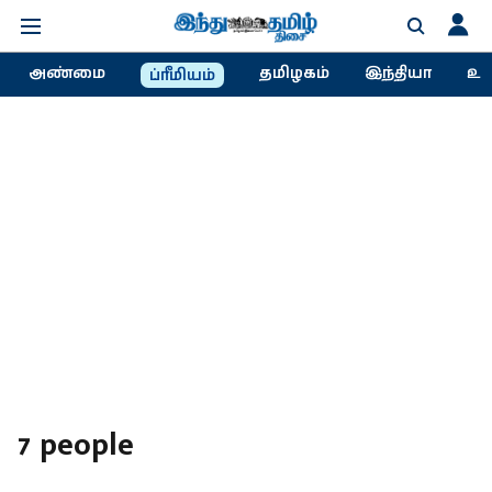
அண்மை
தமிழகம்
இந்தியா
உல
ப்ரீமியம்
7 people