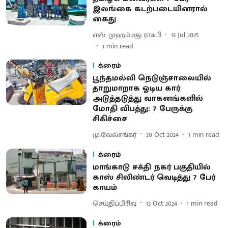
இலங்கை கடற்படையினரால்
கைது
எஸ். முஹம்மது ராஃபி
13 Jul 2025
1
min read
க்ரைம்
பூந்தமல்லி நெடுஞ்சாலையில்
தாறுமாறாக ஓடிய கார்
அடுத்தடுத்து வாகனங்களில்
மோதி விபத்து: 7 பேருக்கு
சிகிச்சை
மு.வேல்சங்கர்
20 Oct 2024
1
min read
க்ரைம்
மாங்காடு சக்தி நகர் பகுதியில்
காஸ் சிலிண்டர் வெடித்து 7 பேர்
காயம்
செய்திப்பிரிவு
13 Oct 2024
1
min read
க்ரைம்