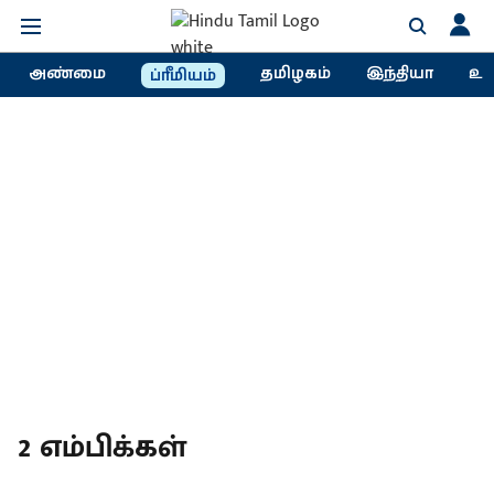
அண்மை
தமிழகம்
இந்தியா
உல
ப்ரீமியம்
2 எம்பிக்கள்