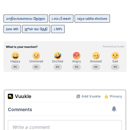
மாநிலங்களவை தேர்தல்
2 எம்.பி.க்கள்
rajya sabha elections
June 18th
ஜூன் 18ம் தேதி
2 MPs