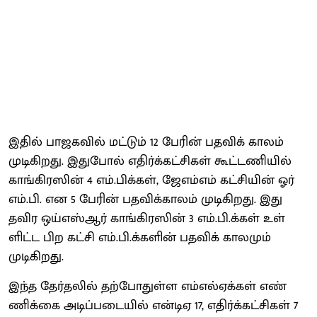
இதில் பாஜக​வில் மட்​டும் 12 பேரின் பதவிக் காலம்
முடிகிறது. இதுபோல் எதிர்க்​கட்​சிகள் கூட்​ட​ணி​யில்
காங்​கிரஸின் 4 எம்.பிக்கள், ஜேஎம்​எம் கட்​சி​யின் ஓர்
எம்​.பி. என 5 பேரின் பதவிக்​காலம் முடிகிறது. இது
தவிர ஒய்​எஸ்​ஆர் காங்​கிரஸின் 3 எம்.பி.க்கள் உள்​
ளிட்ட பிற கட்சி எம்​.பி.க்​களின் பதவிக் கால​மும்
முடிகிறது.
இந்த தேர்​தலில் தற்​போதுள்ள எம்​எல்​ஏக்​கள் எண்​
ணிக்கை அடிப்​படை​யில் என்​டிஏ 17, எதிர்க்​கட்​சிகள் 7