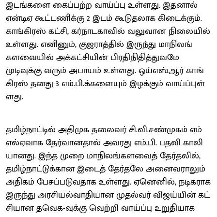
இடங்​களை கைப்​பற்​ற வாய்ப்பு உள்ளது. இதனால்
என்​டிஏ கூட்​ட​ணிக்கு 2 இடம் கூடுதலாக கிடைக்கும்.
காங்​கிரஸ் கட்​சி, கர்​நாட​கா​வில் வலுவான நிலை​யில்
உள்​ளது. எனினும், குஜ​ராத்​தில் இருந்து மாநிலங்​
களவை​யில் அக்​கட்​சி​யின் பிர​தி​நி​தித்​து​வமே
முடிவுக்கு வரும் அபா​யம் உள்​ளது. ஒய்​எஸ்​ஆர் காங்​
கிரஸ் தனது 3 எம்.பி.க்களை​யும் இழக்​கும் வாய்ப்​புள்​
ளது.
தமிழ்​நாட்​டில் அதி​முக தலை​வர் சி.​வி.சண்​முகம் எம்​
எல்​ஏ​வாக தேர்​வான​தால் அவரது எம்​.பி. பதவி காலி​
யானது. இந்​த முறை மாநிலங்​கள​வைத் தேர்​தலில்,
தமிழ்​நாட்​டுக்​கான இடைத் ​தேர்தலே அனை​வ​ராலும்
அதி​கம் பேசப்​படு​வ​தாக உள்​ளது. ஏனெனில், நடிக​ராக
இருந்து அரசி​யல்​வா​தி​யான முதல்​வர் விஜய்யின் கட்​
சி​யான தவெக-வுக்கு வெற்றி வாய்ப்பு உறு​தி​யாக