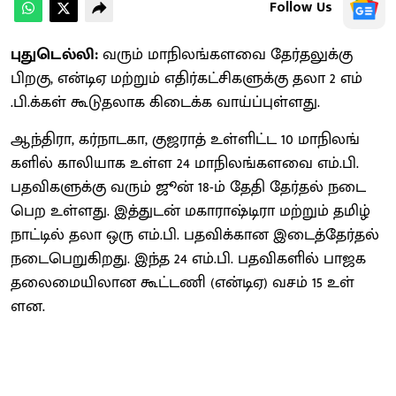
Follow Us
புதுடெல்லி:
​வரும் மாநிலங்​களவை தேர்​தலுக்கு
பிறகு, என்​டிஏ மற்றும் எதிர்​கட்​சிகளுக்கு தலா 2 எம்​
.பி.க்​கள் கூடு​தலாக கிடைக்க வாய்ப்​புள்​ளது.
ஆந்​தி​ரா, கர்​நாட​கா, குஜ​ராத் உள்​ளிட்ட 10 மாநிலங்​
களில் காலியாக உள்ள 24 மாநிலங்​களவை எம்​.பி.
பதவி​களுக்கு வரும் ஜூன் 18-ம் தேதி தேர்​தல் நடை​
பெற உள்​ளது. இத்​துடன் மகாராஷ்டிரா மற்​றும் தமிழ்​
நாட்​டில் தலா ஒரு எம்​.பி. பதவிக்கான இடைத்​தேர்​தல்
நடை​பெறுகிறது. இந்த 24 எம்​.பி. பதவி​களில் பாஜக
தலைமையிலான கூட்டணி (என்​டிஏ) வசம் 15 உள்​
ளன.