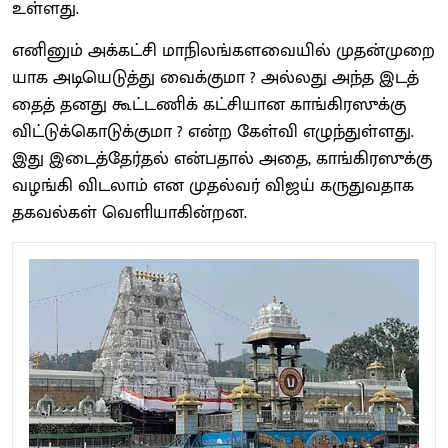
உள்​ளது.
எனினும் அக்​கட்சி மாநிலங்​களவை​யில் முதன்​முறை​
யாக அடியெடுத்து வைக்​கு​மா ? அல்​லது அந்த இடத்​
தைத் தனது கூட்டணிக் கட்​சி​யான காங்​கிரஸுக்கு
விட்​டுக்​கொடுக்​கு​மா ? என்ற கேள்வி எழுந்​துள்​ளது.
இது இடைத்​தேர்​தல் என்​ப​தால் அதை, காங்​கிரஸுக்கு
வழங்கி விடலாம் என முதல்​வர் விஜய் கருதுவதாக
தகவல்​கள் வெளி​யாகின்​றன.