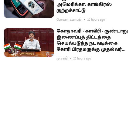
அமெரிக்கா: காங்கிரஸ்
குற்றச்சாட்டு
மோகன் கணபதி
20 hours ago
கோதாவரி - காவிரி - குண்டாறு
இணைப்புத் திட்டத்தை
செயல்படுத்த நடவடிக்கை
கோரி பிரதமருக்கு முதல்வர்
விஜய் கடிதம்
மு.சக்தி
20 hours ago