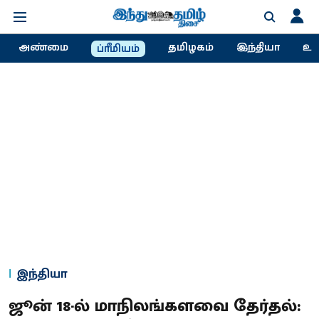
அண்மை
தமிழகம்
இந்தியா
உல
ப்ரீமியம்
இந்தியா
ஜூன் 18-ல் மாநிலங்களவை தேர்தல்: