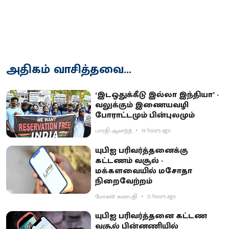
அதிகம் வாசித்தவை...
‘இடஒதுக்கீடு இல்லா இந்தியா’ -
வலுக்கும் இணையவழி
போராட்டமும் பின்புலமும்
பாரதி ஆனந்த்
19 hours ago
யுபிஐ பரிவர்த்தனைக்கு
கட்டணம் வசூல் -
மக்களவையில் மசோதா
நிறைவேற்றம்
மோகன் கணபதி
21 hours ago
யுபிஐ பரிவர்த்தனை கட்டண
வசூல் பின்னணியில்