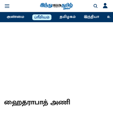
அண்மை
தமிழகம்
இந்தியா
உல
ப்ரீமியம்
ஹைதராபாத் அணி