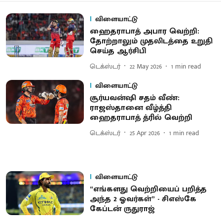
விளையாட்டு
ஹைதராபாத் அபார வெற்றி:
தோற்றாலும் முதலிடத்தை உறுதி
செய்த ஆர்சிபி
டெக்ஸ்டர்
22 May 2026
1
min read
விளையாட்டு
சூர்யவன்ஷி சதம் வீண்:
ராஜஸ்தானை வீழ்த்தி
ஹைதராபாத் த்ரில் வெற்றி
டெக்ஸ்டர்
25 Apr 2026
1
min read
விளையாட்டு
“எங்களது வெற்றியைப் பறித்த
அந்த 2 ஓவர்கள்” - சிஎஸ்கே
கேப்டன் ருதுராஜ்