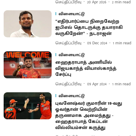
செய்திப்பிரிவு
20 Apr 2026
2
min read
விளையாட்டு
“எதிர்பார்ப்பை நிறைவேற்ற
ஐபிஎல் தொடருக்கு தயாராகி
வருகிறேன்!” - நடராஜன்
செய்திப்பிரிவு
09 Dec 2024
1
min read
விளையாட்டு
ஹைதராபாத் அணியில்
விஜயகாந்த் வியாஸ்காந்த்
சேர்ப்பு
செய்திப்பிரிவு
09 Apr 2024
1
min read
விளையாட்டு
புவனேஷ்வர் குமாரின் 19-வது
ஓவர்தான் வெற்றியின்
தருணமாக அமைந்தது -
ஹைதராபாத் கேப்டன்
வில்லியம்சன் கருத்து