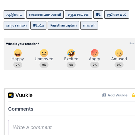
ஆடுகளம்
ஹைதராபாத் அணி
சஞ்சு சாம்சன்
IPL
ஐபிஎல் டி 20
sanju samson
IPL 2022
Rajasthan captain
rr vs srh