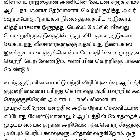
விளாசிய ராஜஸ்தான் அணியின் கேப்டன் சஞ்சு சாம்ச
ஆட்ட நாயகனாக தேர்வானார். வெற்றி குறித்து அவர்
கூறும்போது, “நாங்கள் நினைத்ததைவிட ஆடுகளம்
வித்தியாசமாக இருந்தது. டெஸ்ட் மேட்சில் வீசுவது
போன்றுசிறந்த நீளத்தில் பந்து வீசியதால் ஆடுகளம்
வேகப்பந்து வீச்சாளர்களுக்கு உதவியது. நீண்டகால
இலக்குகள் வைத்துக்கொள்ள போவதில்லை. முடிந்த
வெற்றி பெற வேண்டும், அணியின் வெற்றிக்கு பங்கள
வேண்டும்.
உடற்தகுதி, விளையாட்டு பற்றி விழிப்புணர்வு, ஆட்டத்
சூழல்நிலையை புரிந்து கொள் வது ஆகியவற்றில் க
செலுத்துகிறேன். அவசரப்படாமல் விளையாட
முயற்சிக்கிறேன். களத்தில் அதிக நேரம் செலவிட்டால்
எப்போது வேண்டுமானாலும் ஆட்டத்தின் வேகத்தைக் 
முடியும் என்பதை நான் அறிவேன். ஒவ்வொரு சீசனுக்க
முன்பும் பெரிய கனவுகளுடன்தான் வருகிறோம். ஒரு