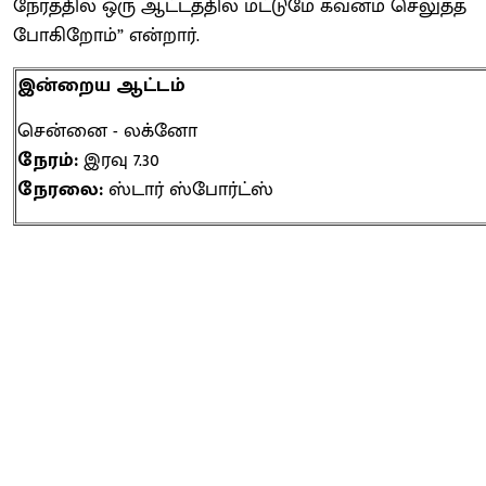
நேரத்தில் ஒரு ஆட்டத்தில் மட்டுமே கவனம் செலுத்த
போகிறோம்” என்றார்.
இன்றைய ஆட்டம்
சென்னை - லக்னோ
நேரம்:
இரவு 7.30
நேரலை:
ஸ்டார் ஸ்போர்ட்ஸ்