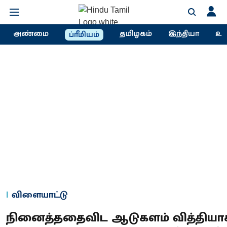
அண்மை
தமிழகம்
இந்தியா
உல
ப்ரீமியம்
விளையாட்டு
நினைத்ததைவிட ஆடுகளம் வித்தியா