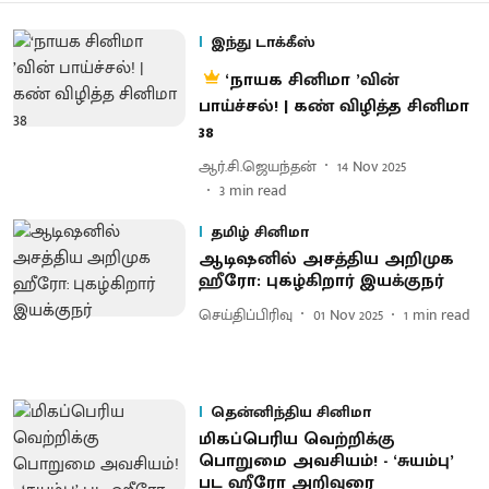
இந்து டாக்கீஸ்
‘நாயக சினிமா ’வின்
பாய்ச்சல்! | கண் விழித்த சினிமா
38
ஆர்.சி.ஜெயந்தன்
14 Nov 2025
3
min read
தமிழ் சினிமா
ஆடிஷனில் அசத்திய அறிமுக
ஹீரோ: புகழ்கிறார் இயக்குநர்
செய்திப்பிரிவு
01 Nov 2025
1
min read
தென்னிந்திய சினிமா
மிகப்பெரிய வெற்றிக்கு
பொறுமை அவசியம்! - ‘சுயம்பு’
பட ஹீரோ அறிவுரை