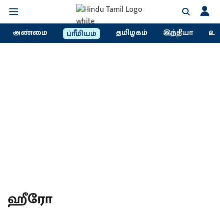
அண்மை
தமிழகம்
இந்தியா
உல
ப்ரீமியம்
ஹீரோ