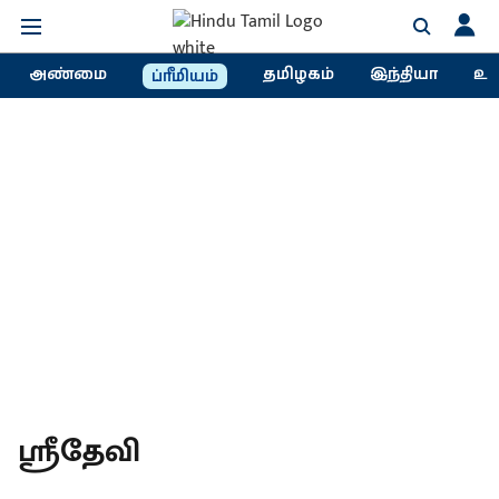
அண்மை
தமிழகம்
இந்தியா
உல
ப்ரீமியம்
ஸ்ரீதேவி