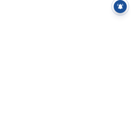
⌄
செய்திகள்
⌄
சிறப்புப் பக்கம்
⌄
சினிமா