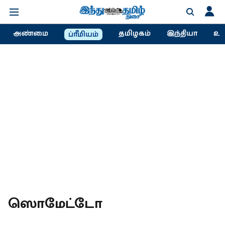
அண்மை
தமிழகம்
இந்தியா
உல
ப்ரீமியம்
ஸொமேட்டோ