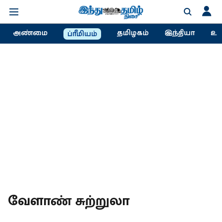
அண்மை
தமிழகம்
இந்தியா
உல
ப்ரீமியம்
வேளாண் சுற்றுலா