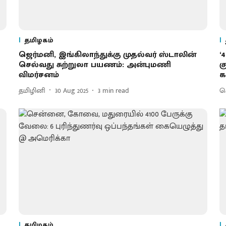
தமிழகம்
ஜெர்மனி, இங்கிலாந்துக்கு முதல்வர் ஸ்டாலின்
‘
செல்வது சுற்றுலா பயணம்: அன்புமணி
க
விமர்சனம்
க
தமிழினி
30 Aug 2025
3
min read
செ
தமிழகம்