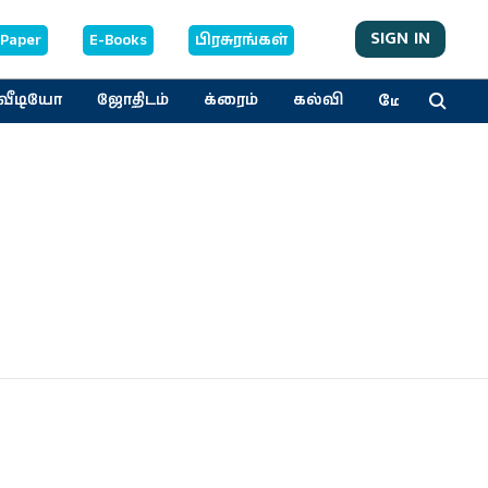
SIGN IN
-Paper
E-Books
பிரசுரங்கள்
மேலும்
வீடியோ
ஜோதிடம்
க்ரைம்
கல்வி