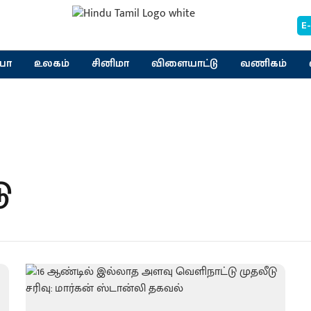
E
யா
உலகம்
சினிமா
விளையாட்டு
வணிகம்
ு