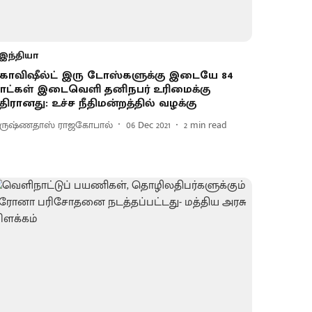
இந்தியா
ோவிஷீல்ட் இரு டோஸ்களுக்கு இடையே 84
ாட்கள் இடைவெளி தனிநபர் உரிமைக்கு
திரானது: உச்ச நீதிமன்றத்தில் வழக்கு
ிருஷ்ணதாஸ் ராஜகோபால்
06 Dec 2021
2
min read